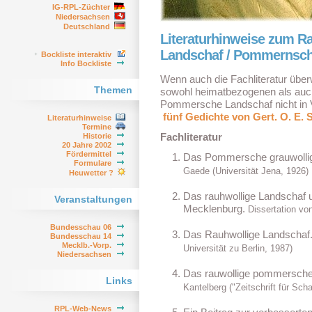
IG-RPL-Züchter
Niedersachsen
Deutschland
Literaturhinweise zum 
Landschaf / Pommernsch
Bockliste interaktiv
Info Bockliste
Wenn auch die Fachliteratur übe
Themen
sowohl heimatbezogenen als auch
Pommersche Landschaf nicht in V
fünf Gedichte von Gert. O. E. S
Literaturhinweise
Termine
Fachliteratur
Historie
20 Jahre 2002
Fördermittel
Das Pommersche grauwolli
Formulare
Gaede (Universität Jena, 1926)
Heuwetter ?
Das rauhwollige Landschaf 
Veranstaltungen
Mecklenburg.
Dissertation von
Bundesschau 06
Das Rauhwollige Landschaf
Bundesschau 14
Mecklb.-Vorp.
Universität zu Berlin, 1987)
Niedersachsen
Das rauwollige pommersch
Links
Kantelberg ("Zeitschrift für Sc
RPL-Web-News