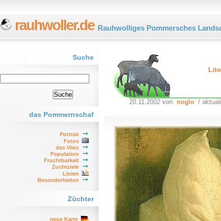
rauhwoller.de
Rauhwolliges Pommersches Landsc
Suche
Lite
20.11.2002 von
noglo
/ aktual
das Pommernschaf
Portrait
Fotos
das Vlies
Population
Fruchtbarkeit
Zuchtziele
Linien
Besonderheiten
Züchter
neue Karte