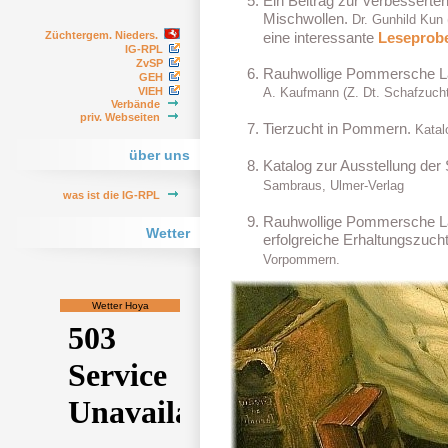
Ein Beitrag zur verbessert
Mischwollen.
Dr. Gunhild Kun 
Züchtergem. Nieders.
eine interessante
Leseprob
IG-RPL
ZvSP
Rauhwollige Pommersche Lan
GEH
VIEH
A. Kaufmann (Z. Dt. Schafzucht
Verbände
priv. Webseiten
Tierzucht in Pommern.
Katal
über uns
Katalog zur Ausstellung der
Sambraus, Ulmer-Verlag
was ist die IG-RPL
Rauhwollige Pommersche La
Wetter
erfolgreiche Erhaltungszuch
Vorpommern.
Wetter Hoya