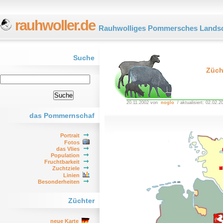
rauhwoller.de
Rauhwolliges Pommersches Landsc
Suche
Züch
20.11.2002 von
noglo
/ aktualisiert: 02.02.2
das Pommernschaf
Portrait
Fotos
das Vlies
Population
Fruchtbarkeit
Zuchtziele
Linien
Besonderheiten
Züchter
neue Karte