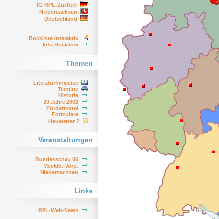
IG-RPL-Züchter
Niedersachsen
Deutschland
Bockliste interaktiv
Info Bockliste
Themen
Literaturhinweise
Termine
Historie
20 Jahre 2002
Fördermittel
Formulare
Heuwetter ?
Veranstaltungen
Bundesschau 06
Mecklb.-Vorp.
Niedersachsen
Links
RPL-Web-News