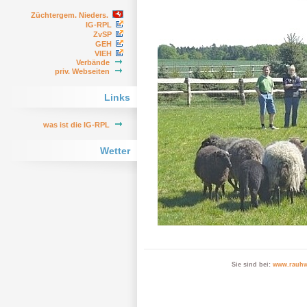
Züchtergem. Nieders.
IG-RPL
ZvSP
GEH
VIEH
Verbände
priv. Webseiten
Links
was ist die IG-RPL
Wetter
Sie sind bei:
www.rauhw